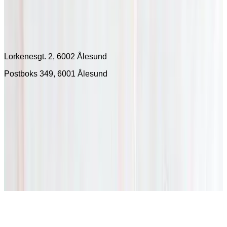
KONTAKT:
siri@hostscena.no
Lorkenesgt. 2, 6002 Ålesund
Postboks 349, 6001 Ålesund
Kjøp billetter